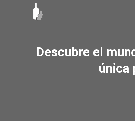
Ir
al
contenido
Descubre el mund
única 