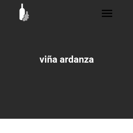
Ir
al
contenido
viña ardanza