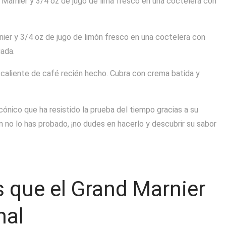
 Marnier y 3/4 oz de jugo de lima fresco en una coctelera con
ier y 3/4 oz de jugo de limón fresco en una coctelera con
iada.
a caliente de café recién hecho. Cubra con crema batida y
icónico que ha resistido la prueba del tiempo gracias a su
aún no lo has probado, ¡no dudes en hacerlo y descubrir su sabor
s que el Grand Marnier
nal