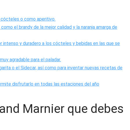
r cócteles o como aperitivo.
 como el brandy de la mejor calidad y la naranja amarga de
or intenso y duradero a los cócteles y bebidas en las que se
muy agradable para el paladar.
garita o el Sidecar, así como para inventar nuevas recetas de
rmite disfrutarlo en todas las estaciones del año
rand Marnier que debes