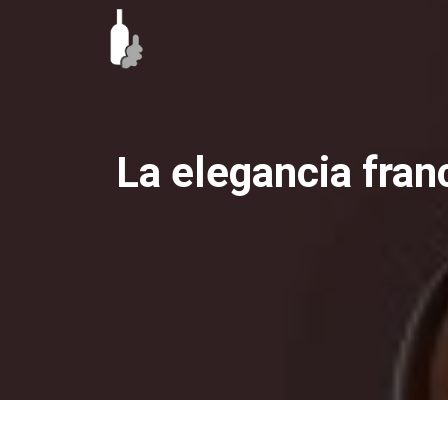
Ir
al
contenido
La elegancia fran