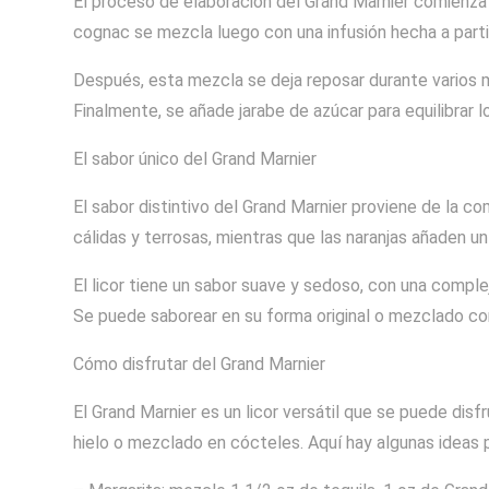
El proceso de elaboración del Grand Marnier comienza
cognac se mezcla luego con una infusión hecha a parti
Después, esta mezcla se deja reposar durante varios
Finalmente, se añade jarabe de azúcar para equilibrar l
El sabor único del Grand Marnier
El sabor distintivo del Grand Marnier proviene de la c
cálidas y terrosas, mientras que las naranjas añaden un
El licor tiene un sabor suave y sedoso, con una comple
Se puede saborear en su forma original o mezclado con
Cómo disfrutar del Grand Marnier
El Grand Marnier es un licor versátil que se puede di
hielo o mezclado en cócteles. Aquí hay algunas ideas p