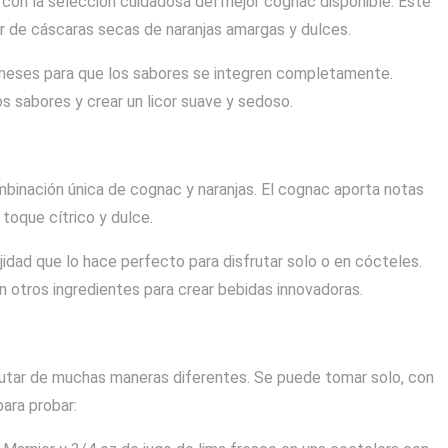
 con la selección cuidadosa del mejor cognac disponible. Este
r de cáscaras secas de naranjas amargas y dulces.
 meses para que los sabores se integren completamente.
os sabores y crear un licor suave y sedoso.
ombinación única de cognac y naranjas. El cognac aporta notas
 toque cítrico y dulce.
jidad que lo hace perfecto para disfrutar solo o en cócteles.
 otros ingredientes para crear bebidas innovadoras.
sfrutar de muchas maneras diferentes. Se puede tomar solo, con
ara probar: