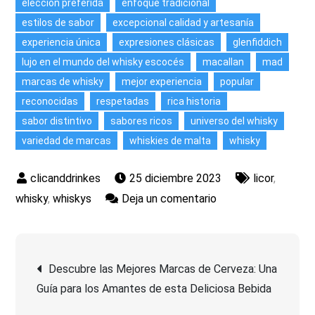
elección preferida
enfoque tradicional
estilos de sabor
excepcional calidad y artesanía
experiencia única
expresiones clásicas
glenfiddich
lujo en el mundo del whisky escocés
macallan
mad
marcas de whisky
mejor experiencia
popular
reconocidas
respetadas
rica historia
sabor distintivo
sabores ricos
universo del whisky
variedad de marcas
whiskies de malta
whisky
25 diciembre 2023
licor
,
en
whisky
,
whiskys
Deja un comentario
Descubre
las
Navegación
Mejores
Descubre las Mejores Marcas de Cerveza: Una
Marcas
Guía para los Amantes de esta Deliciosa Bebida
de
de