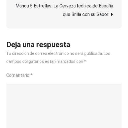
Whisky
Mahou 5 Estrellas: La Cerveza Icónica de España
entradas
para
que Brilla con su Sabor
una
Experiencia
Inigualable
Deja una respuesta
Tu dirección de correo electrónico no será publicada.
Los
campos obligatorios están marcados con
*
Comentario
*