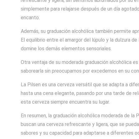
refrescante y ligera, sin sentirnos abrumados por su 
simplemente para relajarse después de un día agotador
encanto.
Además, su graduación alcohólica también permite apr
El equilibrio entre el amargor del lúpulo y la dulzura 
domine los demás elementos sensoriales.
Otra ventaja de su moderada graduación alcohólica es
saborearla sin preocuparnos por excedernos en su con
La Pilsen es una cerveza versátil que se adapta a dife
hasta una cena elegante, pasando por una tarde de re
esta cerveza siempre encuentra su lugar.
En resumen, la graduación alcohólica moderada de la Pi
buscan una cerveza refrescante y ligera, que se pueda 
sabores y su capacidad para adaptarse a diferentes o