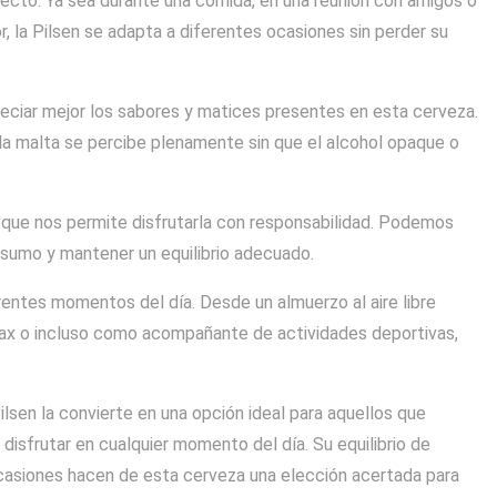
efecto. Ya sea durante una comida, en una reunión con amigos o
, la Pilsen se adapta a diferentes ocasiones sin perder su
eciar mejor los sabores y matices presentes en esta cerveza.
de la malta se percibe plenamente sin que el alcohol opaque o
 que nos permite disfrutarla con responsabilidad. Podemos
sumo y mantener un equilibrio adecuado.
rentes momentos del día. Desde un almuerzo al aire libre
lax o incluso como acompañante de actividades deportivas,
lsen la convierte en una opción ideal para aquellos que
disfrutar en cualquier momento del día. Su equilibrio de
casiones hacen de esta cerveza una elección acertada para