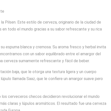
nte
 Pilsen. Este estilo de cerveza, originario de la ciudad de
s en todo el mundo gracias a su sabor refrescante y su rica
y su espuma blanca y cremosa. Su aroma fresco y herbal invita
 encontramos con un sabor equilibrado entre el amargor del
n una cerveza sumamente refrescante y fácil de beber.
ación baja, que le otorga una textura ligera y un cuerpo
 lúpulo llamada Saaz, que le confiere un amargor suave pero
do los cerveceros checos decidieron revolucionar el mundo
más claras y lúpulos aromáticos. El resultado fue una cerveza
toda Europa.