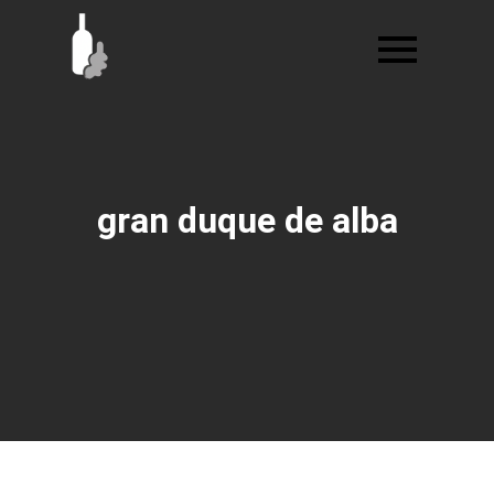
Ir
al
contenido
gran duque de alba