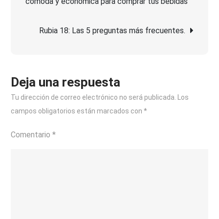
cómoda y económica para comprar tus bebidas
de
la
tecnolog
entradas
Rubia 18: Las 5 preguntas más frecuentes.
la
inteligen
artificial
marca
Deja una respuesta
un
Tu dirección de correo electrónico no será publicada.
Los
antes
campos obligatorios están marcados con
*
y
un
Comentario
*
después