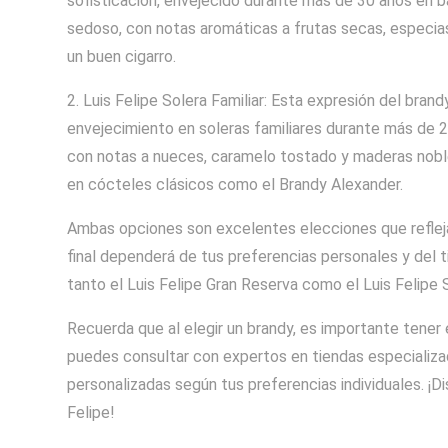
sofisticación, envejecido durante más de 30 años en b
sedoso, con notas aromáticas a frutas secas, especias
un buen cigarro.
2. Luis Felipe Solera Familiar: Esta expresión del bran
envejecimiento en soleras familiares durante más de 20
con notas a nueces, caramelo tostado y maderas nobles
en cócteles clásicos como el Brandy Alexander.
Ambas opciones son excelentes elecciones que reflejan 
final dependerá de tus preferencias personales y del 
tanto el Luis Felipe Gran Reserva como el Luis Felipe So
Recuerda que al elegir un brandy, es importante tene
puedes consultar con expertos en tiendas especiali
personalizadas según tus preferencias individuales. ¡D
Felipe!