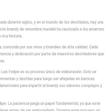
tada durante siglos, y en el mundo de los destilados, hay una
 Este brandy de renombre mundial ha cautivado a los amantes
rica historia.
a, conocida por sus vinos y brandies de alta calidad. Cada
eriencia y dedicación por parte de maestros destiladores que
as.
Luis Felipe es su proceso único de elaboración. Solo se
rmentan y destilan para luego ser añejadas en barricas
damentales para impartir al brandy sus sabores complejos y
elipe. La paciencia juega un papel fundamental, ya que este
eras antes de ser embotellado. Durante este proceso, el