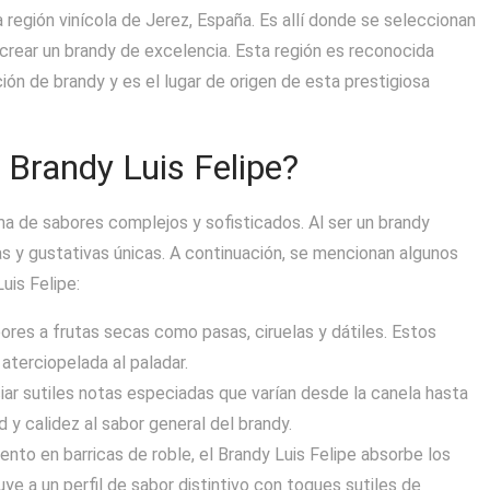
a región vinícola de Jerez, España. Es allí donde se seleccionan
 crear un brandy de excelencia. Esta región es reconocida
ión de brandy y es el lugar de origen de esta prestigiosa
 Brandy Luis Felipe?
ma de sabores complejos y sofisticados. Al ser un brandy
s y gustativas únicas. A continuación, se mencionan algunos
uis Felipe:
bores a frutas secas como pasas, ciruelas y dátiles. Estos
aterciopelada al paladar.
ciar sutiles notas especiadas que varían desde la canela hasta
 y calidez al sabor general del brandy.
to en barricas de roble, el Brandy Luis Felipe absorbe los
ye a un perfil de sabor distintivo con toques sutiles de