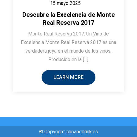
15 mayo 2025
Descubre la Excelencia de Monte
Real Reserva 2017
Monte Real Reserva 2017: Un Vino de
Excelencia Monte Real Reserva 2017 es una
verdadera joya en el mundo de los vinos.
Producido en la […]
LEARN MORE
© Copyright clicanddrink.es