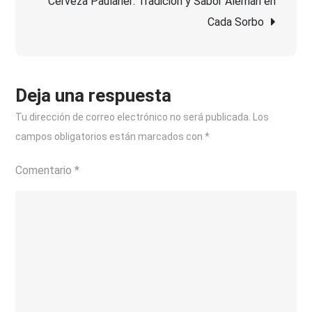
Cerveza Paulaner: Tradición y Sabor Alemán en
entradas
cerveza:
Cada Sorbo
sabor
y
diversión
en
Deja una respuesta
un
Tu dirección de correo electrónico no será publicada.
Los
solo
campos obligatorios están marcados con
*
recipient
Comentario
*