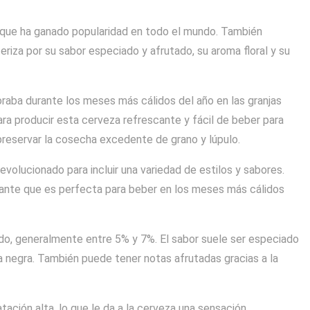
ca que ha ganado popularidad en todo el mundo. También
iza por su sabor especiado y afrutado, su aroma floral y su
oraba durante los meses más cálidos del año en las granjas
para producir esta cerveza refrescante y fácil de beber para
preservar la cosecha excedente de grano y lúpulo.
evolucionado para incluir una variedad de estilos y sabores.
scante que es perfecta para beber en los meses más cálidos
do, generalmente entre 5% y 7%. El sabor suele ser especiado
ta negra. También puede tener notas afrutadas gracias a la
atación alta, lo que le da a la cerveza una sensación