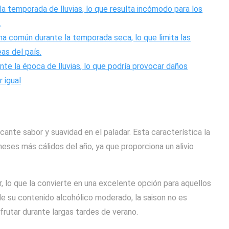
 temporada de lluvias, lo que resulta incómodo para los
.
a común durante la temporada seca, lo que limita las
as del país.
nte la época de lluvias, lo que podría provocar daños
 igual
ante sabor y suavidad en el paladar. Esta característica la
eses más cálidos del año, ya que proporciona un alivio
r, lo que la convierte en una excelente opción para aquellos
de su contenido alcohólico moderado, la saison no es
frutar durante largas tardes de verano.