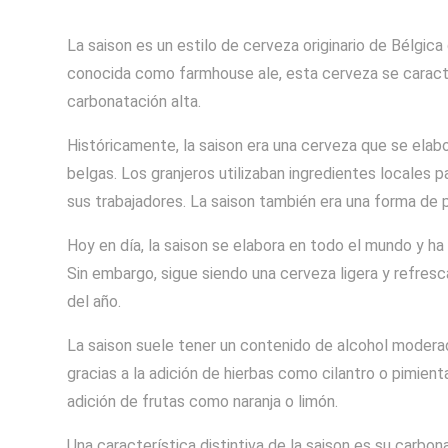
La saison es un estilo de cerveza originario de Bélgi
conocida como farmhouse ale, esta cerveza se caracter
carbonatación alta.
Históricamente, la saison era una cerveza que se elab
belgas. Los granjeros utilizaban ingredientes locales 
sus trabajadores. La saison también era una forma de 
Hoy en día, la saison se elabora en todo el mundo y ha 
Sin embargo, sigue siendo una cerveza ligera y refre
del año.
La saison suele tener un contenido de alcohol modera
gracias a la adición de hierbas como cilantro o pimien
adición de frutas como naranja o limón.
Una característica distintiva de la saison es su carbon