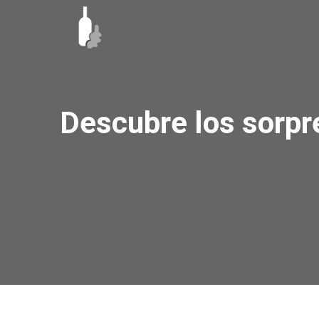
Ir
al
contenido
Descubre los sorpr