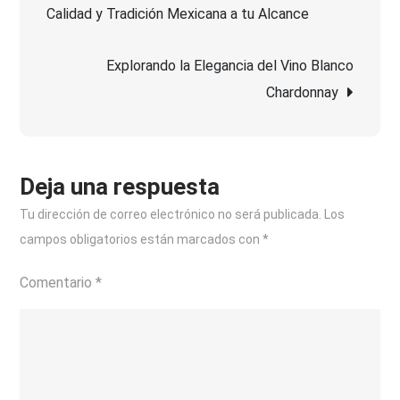
Calidad y Tradición Mexicana a tu Alcance
de
de
Estrella
Explorando la Elegancia del Vino Blanco
entradas
Galicia
Chardonnay
Red
Vintage
Deja una respuesta
Tu dirección de correo electrónico no será publicada.
Los
campos obligatorios están marcados con
*
Comentario
*