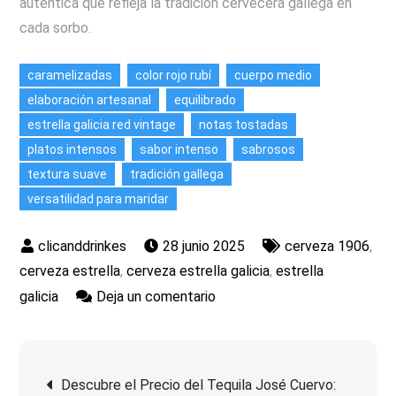
auténtica que refleja la tradición cervecera gallega en
cada sorbo.
caramelizadas
color rojo rubí
cuerpo medio
elaboración artesanal
equilibrado
estrella galicia red vintage
notas tostadas
platos intensos
sabor intenso
sabrosos
textura suave
tradición gallega
versatilidad para maridar
28 junio 2025
cerveza 1906
,
cerveza estrella
,
cerveza estrella galicia
,
estrella
en
galicia
Deja un comentario
Descubre
la
Navegación
Experiencia
Descubre el Precio del Tequila José Cuervo:
Única