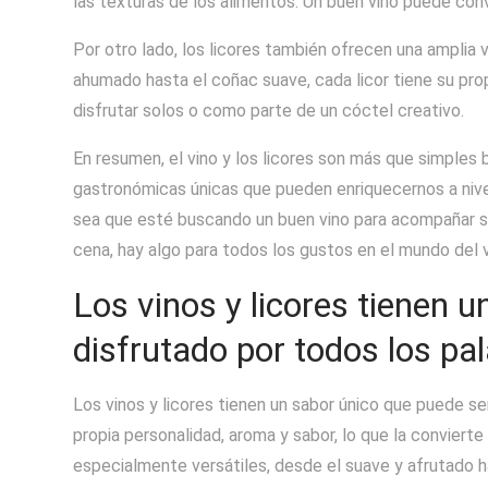
las texturas de los alimentos. Un buen vino puede conve
Por otro lado, los licores también ofrecen una amplia
ahumado hasta el coñac suave, cada licor tiene su pro
disfrutar solos o como parte de un cóctel creativo.
En resumen, el vino y los licores son más que simples 
gastronómicas únicas que pueden enriquecernos a nivel
sea que esté buscando un buen vino para acompañar su 
cena, hay algo para todos los gustos en el mundo del vi
Los vinos y licores tienen 
disfrutado por todos los pa
Los vinos y licores tienen un sabor único que puede se
propia personalidad, aroma y sabor, lo que la conviert
especialmente versátiles, desde el suave y afrutado h