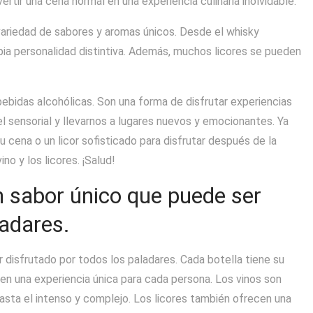
rtir una cena normal en una experiencia culinaria inolvidable.
 variedad de sabores y aromas únicos. Desde el whisky
pia personalidad distintiva. Además, muchos licores se pueden
bebidas alcohólicas. Son una forma de disfrutar experiencias
 sensorial y llevarnos a lugares nuevos y emocionantes. Ya
cena o un licor sofisticado para disfrutar después de la
no y los licores. ¡Salud!
un sabor único que puede ser
ladares.
r disfrutado por todos los paladares. Cada botella tiene su
e en una experiencia única para cada persona. Los vinos son
asta el intenso y complejo. Los licores también ofrecen una