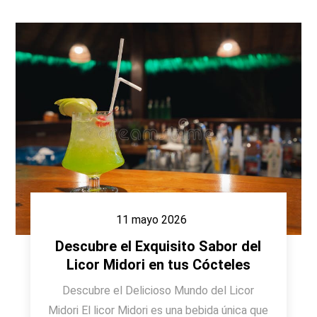
11 mayo 2026
Descubre el Exquisito Sabor del
Licor Midori en tus Cócteles
Descubre el Delicioso Mundo del Licor
Midori El licor Midori es una bebida única que