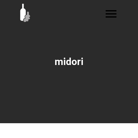
Ir
al
contenido
midori