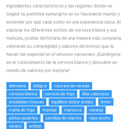
ingredientes característicos y las regiones donde se
originó te permitirá sumergirte en su fascinante mundo y
entender por qué cada sorbo es una experiencia única. Al
explorar los diferentes estilos de cerveza blanca y sus
matices, podrás disfrutarla de una manera más completa,
valorando su complejidad y sabores distintivos que la
hacen tan especial en el universo cervecero. ¡Sumérgete
en el conocimiento de la cerveza blanca y descubre un
mundo de sabores por explorar!
alemania
bélgica
cáscara de naranja
cerveza blanca
cerveza de trigo
días calurosos
ensaladas frescas
equilibrio dulzor acidez
limón
malta de trigo
maridar
mariscos
naranja
platos picantes
semillas de cilantro
vaso ancho
verano
witbier