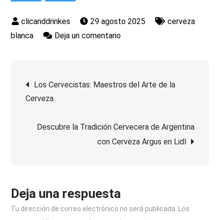
29 agosto 2025
cerveza
en
blanca
Deja un comentario
Descubre
el
Navegación
Refrescante
Los Cervecistas: Maestros del Arte de la
Mundo
Cerveza
de
de
la
Descubre la Tradición Cervecera de Argentina
entradas
Cerveza
con Cerveza Argus en Lidl
Blanca:
Una
Experiencia
Única
Deja una respuesta
Tu dirección de correo electrónico no será publicada.
Los