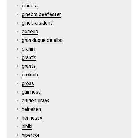
ginebra
ginebra beefeater
ginebra siderit
godello
gran duque de alba
granini
grant's
grants
grolsch
gross
guinness
gulden draak
heineken
hennessy
hibiki
hipercor