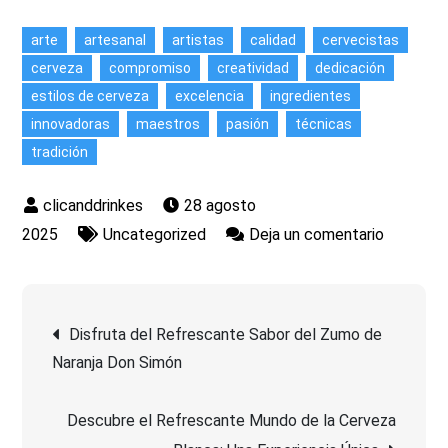
arte
artesanal
artistas
calidad
cervecistas
cerveza
compromiso
creatividad
dedicación
estilos de cerveza
excelencia
ingredientes
innovadoras
maestros
pasión
técnicas
tradición
28 agosto
en
2025
Uncategorized
Deja un comentario
Los
Cervecis
Navegación
Maestro
Disfruta del Refrescante Sabor del Zumo de
del
Naranja Don Simón
de
Arte
de
Descubre el Refrescante Mundo de la Cerveza
entradas
la