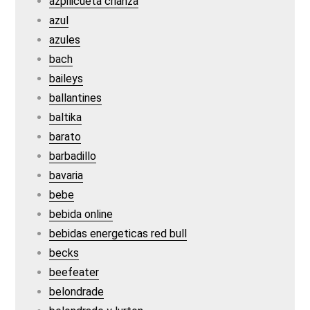
azpilicueta crianza
azul
azules
bach
baileys
ballantines
baltika
barato
barbadillo
bavaria
bebe
bebida online
bebidas energeticas red bull
becks
beefeater
belondrade