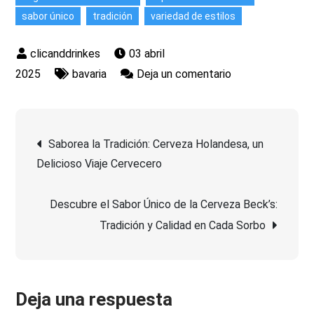
sabor único
tradición
variedad de estilos
03 abril
en
2025
bavaria
Deja un comentario
Descubre
la
Navegación
Tradición
Saborea la Tradición: Cerveza Holandesa, un
Cervecera
Delicioso Viaje Cervecero
de
de
la
Descubre el Sabor Único de la Cerveza Beck’s:
entradas
Cerveza
Tradición y Calidad en Cada Sorbo
Bavaria
Deja una respuesta