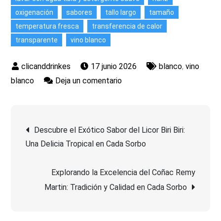
oxigenación
sabores
tallo largo
tamaño
temperatura fresca
transferencia de calor
transparente
vino blanco
17 junio 2026
blanco
,
vino
en
blanco
Deja un comentario
Descubre
la
Navegación
Importancia
Descubre el Exótico Sabor del Licor Biri Biri:
de
Una Delicia Tropical en Cada Sorbo
de
Elegir
las
Explorando la Excelencia del Coñac Remy
entradas
Mejores
Martin: Tradición y Calidad en Cada Sorbo
Copas
para
Vino