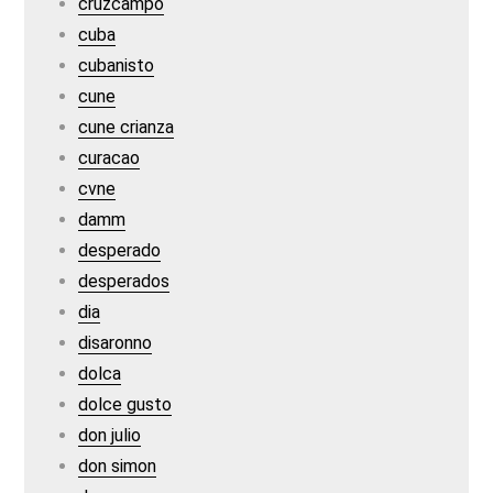
cruzcampo
cuba
cubanisto
cune
cune crianza
curacao
cvne
damm
desperado
desperados
dia
disaronno
dolca
dolce gusto
don julio
don simon