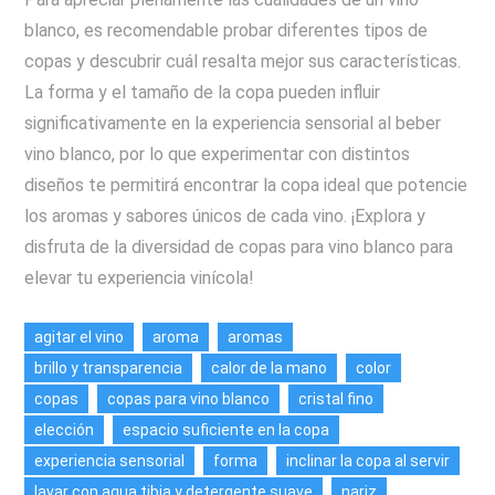
blanco, es recomendable probar diferentes tipos de
copas y descubrir cuál resalta mejor sus características.
La forma y el tamaño de la copa pueden influir
significativamente en la experiencia sensorial al beber
vino blanco, por lo que experimentar con distintos
diseños te permitirá encontrar la copa ideal que potencie
los aromas y sabores únicos de cada vino. ¡Explora y
disfruta de la diversidad de copas para vino blanco para
elevar tu experiencia vinícola!
agitar el vino
aroma
aromas
brillo y transparencia
calor de la mano
color
copas
copas para vino blanco
cristal fino
elección
espacio suficiente en la copa
experiencia sensorial
forma
inclinar la copa al servir
lavar con agua tibia y detergente suave
nariz