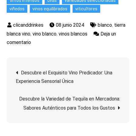
tintos intensos
uvas
variedades seleccionadas
viñedos
vinos equilibrados
viticultores
08 junio 2024
blanco
,
tierra
blanca vino
,
vino blanco
,
vinos blancos
Deja un
en
comentario
Saborea
la
Navegación
Excelencia
Descubre el Exquisito Vino Predicador: Una
de
Experiencia Sensorial Única
de
Tierra
Blanca
Descubre la Variedad de Tequila en Mercadona:
entradas
Vino:
Sabores Auténticos para Todos los Gustos
Una
Experiencia
Sensorial
Única