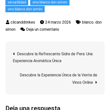
versatilidad
vino blanco don simon
vino blanco don simón
24 marzo 2026
blanco
,
don
en
simon
Deja un comentario
Descubre
la
Navegación
Elegancia
Descubre la Refrescante Sidra de Pera: Una
del
Experiencia Aromática Única
de
Vino
Blanco
Descubre la Experiencia Única de la Venta de
entradas
Don
Vinos Online
Simón
en
Cada
Sorbo
Deja una respuesta