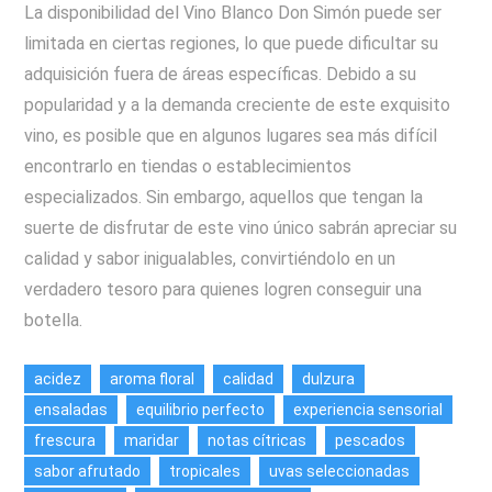
La disponibilidad del Vino Blanco Don Simón puede ser
limitada en ciertas regiones, lo que puede dificultar su
adquisición fuera de áreas específicas. Debido a su
popularidad y a la demanda creciente de este exquisito
vino, es posible que en algunos lugares sea más difícil
encontrarlo en tiendas o establecimientos
especializados. Sin embargo, aquellos que tengan la
suerte de disfrutar de este vino único sabrán apreciar su
calidad y sabor inigualables, convirtiéndolo en un
verdadero tesoro para quienes logren conseguir una
botella.
acidez
aroma floral
calidad
dulzura
ensaladas
equilibrio perfecto
experiencia sensorial
frescura
maridar
notas cítricas
pescados
sabor afrutado
tropicales
uvas seleccionadas