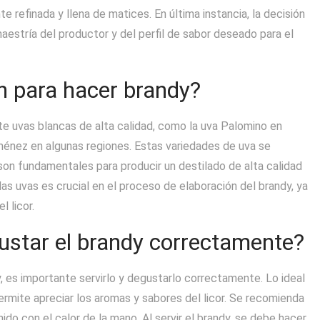
 refinada y llena de matices. En última instancia, la decisión
estría del productor y del perfil de sabor deseado para el
an para hacer brandy?
ente uvas blancas de alta calidad, como la uva Palomino en
ménez en algunas regiones. Estas variedades de uva se
son fundamentales para producir un destilado de alta calidad
as uvas es crucial en el proceso de elaboración del brandy, ya
l licor.
ustar el brandy correctamente?
, es importante servirlo y degustarlo correctamente. Lo ideal
permite apreciar los aromas y sabores del licor. Se recomienda
nido con el calor de la mano. Al servir el brandy, se debe hacer