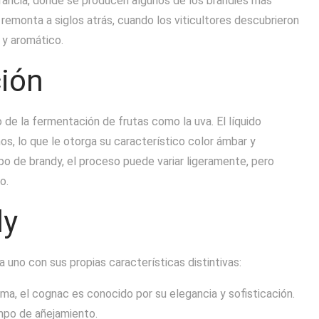
 Francia, donde se producen algunos de los brandies más
remonta a siglos atrás, cuando los viticultores descubrieron
 y aromático.
ción
 o de la fermentación de frutas como la uva. El líquido
os, lo que le otorga su característico color ámbar y
po de brandy, el proceso puede variar ligeramente, pero
o.
dy
 uno con sus propias características distintivas:
a, el cognac es conocido por su elegancia y sofisticación.
empo de añejamiento.