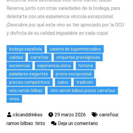
Reserva, junto con otras variedades de la bodega, para
deleitarte con una experiencia vinícola excepcional.
¡Descubre por qué este vino es tan apreciado por la OCU
y disfruta de su calidad inigualable en cada copa!
bodega española
cadena de supermercados
calidad
carrefour
etiquetas prestigiosas
excelencia
experiencia única
historia
paladares exigentes
precio excepcional
precios competitivos
sabor
tradición
vino ramón bilbao
vino ramón bilbao precio carrefour
vinos
29 marzo 2026
carrefour
,
en
ramon bilbao
,
tinto
Deja un comentario
Vino