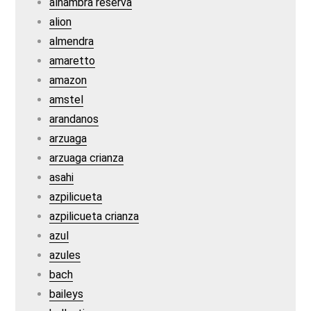
alhambra reserva
alion
almendra
amaretto
amazon
amstel
arandanos
arzuaga
arzuaga crianza
asahi
azpilicueta
azpilicueta crianza
azul
azules
bach
baileys