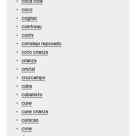
coca cola
coco
cognac
cointreau
coors
corralejo reposado
coto crianza
crianza
cristal
cruzcampo
cuba
cubanisto
cune
cune crianza
curacao
cvne