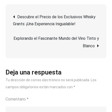
Ramón
Navegación
Bilbao:
Descubre el Precio de los Exclusivos Whisky
Descubre
Grants: ¡Una Experiencia Inigualable!
de
calidad
y
Explorando el Fascinante Mundo del Vino Tinto y
entradas
precio
Blanco
en
Carrefour
Deja una respuesta
Tu dirección de correo electrónico no será publicada.
Los
campos obligatorios están marcados con
*
Comentario
*