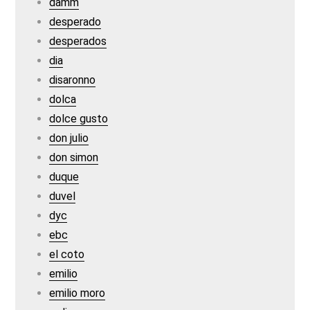
damm
desperado
desperados
dia
disaronno
dolca
dolce gusto
don julio
don simon
duque
duvel
dyc
ebc
el coto
emilio
emilio moro