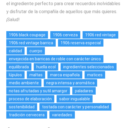
el ingrediente perfecto para crear recuerdos inolvidables
y disfrutar de la compañía de aquellos que más quieres.
¡Salud!
1906 black coupage
1906 cerveza
1906 red vintage
1906 red vintage barrica
1906 reserva especial
calidad
cuerpo
envejecida en barricas de roble con carácter único
equilibrada
huella ecol
ingredientes seleccionados
lúpulos
maltas
marca española
matices
medio ambiente
negra intensa y aromática
notas afrutadas y sutil amargor
paladares
proceso de elaboración
sabor inigualable
sostenibilidad
tostada con carácter y personalidad
tradición cervecera
variedades