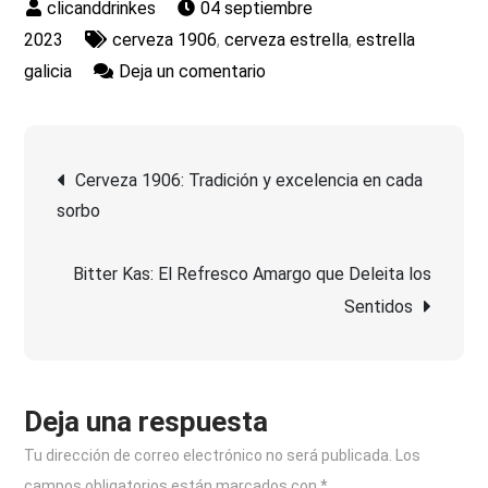
04 septiembre
2023
cerveza 1906
,
cerveza estrella
,
estrella
en
galicia
Deja un comentario
1906
Cerveza:
Navegación
Tradición
Cerveza 1906: Tradición y excelencia en cada
cervecera
sorbo
de
con
sabor
Bitter Kas: El Refresco Amargo que Deleita los
entradas
inigualable
Sentidos
Deja una respuesta
Tu dirección de correo electrónico no será publicada.
Los
campos obligatorios están marcados con
*