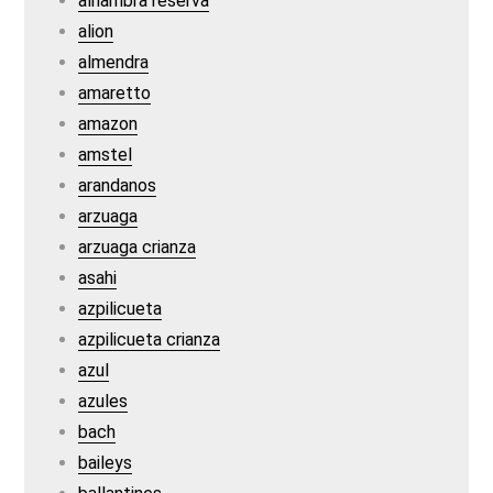
alhambra reserva
alion
almendra
amaretto
amazon
amstel
arandanos
arzuaga
arzuaga crianza
asahi
azpilicueta
azpilicueta crianza
azul
azules
bach
baileys