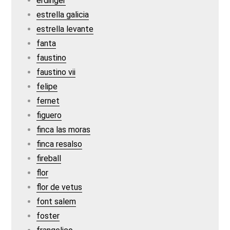
erdinger
estrella galicia
estrella levante
fanta
faustino
faustino vii
felipe
fernet
figuero
finca las moras
finca resalso
fireball
flor
flor de vetus
font salem
foster