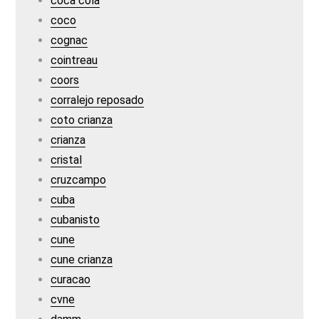
coca cola
coco
cognac
cointreau
coors
corralejo reposado
coto crianza
crianza
cristal
cruzcampo
cuba
cubanisto
cune
cune crianza
curacao
cvne