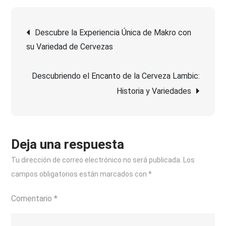
del
Navegación
Sabor
Descubre la Experiencia Única de Makro con
Auténtico
su Variedad de Cervezas
de
con
Clausthaler
Descubriendo el Encanto de la Cerveza Lambic:
entradas
Sin
Historia y Variedades
Alcohol
Deja una respuesta
Tu dirección de correo electrónico no será publicada.
Los
campos obligatorios están marcados con
*
Comentario
*