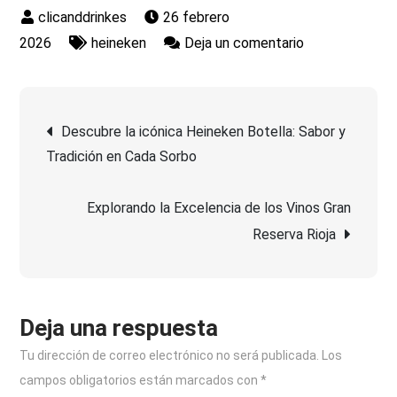
26 febrero
en
2026
heineken
Deja un comentario
Descubre
el
Navegación
Precio
Descubre la icónica Heineken Botella: Sabor y
de
Tradición en Cada Sorbo
de
Heineken:
Una
Explorando la Excelencia de los Vinos Gran
entradas
Cerveza
Reserva Rioja
de
Calidad
a
tu
Deja una respuesta
Alcance
Tu dirección de correo electrónico no será publicada.
Los
campos obligatorios están marcados con
*