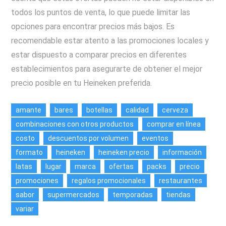
todos los puntos de venta, lo que puede limitar las
opciones para encontrar precios más bajos. Es
recomendable estar atento a las promociones locales y
estar dispuesto a comparar precios en diferentes
establecimientos para asegurarte de obtener el mejor
precio posible en tu Heineken preferida.
amante
bares
botellas
calidad
cerveza
combinaciones con otros productos
comprar en línea
costo
descuentos por volumen
eventos
formato
heineken
heineken precio
información
latas
lugar
marca
ofertas
packs
precio
promociones
regalos promocionales
restaurantes
sabor
supermercados
temporadas
tiendas
variar