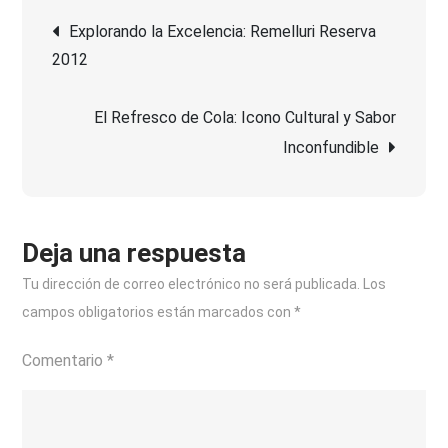
Navegación
Sabor
Explorando la Excelencia: Remelluri Reserva
Único
2012
de
con
Krups
El Refresco de Cola: Icono Cultural y Sabor
entradas
Cerveza
Inconfundible
en
Casa
Deja una respuesta
Tu dirección de correo electrónico no será publicada.
Los
campos obligatorios están marcados con
*
Comentario
*