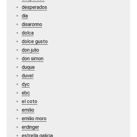
desperados
dia
disaronno
dolca
dolce gusto
don julio
don simon
duque
duvel
dyc
ebc
el coto
emilio
emilio moro
erdinger
estrella galicia