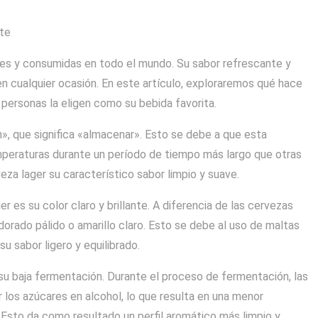
rte
res y consumidas en todo el mundo. Su sabor refrescante y
 en cualquier ocasión. En este artículo, exploraremos qué hace
 personas la eligen como su bebida favorita.
n», que significa «almacenar». Esto se debe a que esta
mperaturas durante un período de tiempo más largo que otras
eza lager su característico sabor limpio y suave.
er es su color claro y brillante. A diferencia de las cervezas
dorado pálido o amarillo claro. Esto se debe al uso de maltas
su sabor ligero y equilibrado.
 su baja fermentación. Durante el proceso de fermentación, las
r los azúcares en alcohol, lo que resulta en una menor
sto da como resultado un perfil aromático más limpio y