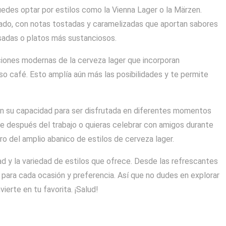
uedes optar por estilos como la Vienna Lager o la Märzen.
iado, con notas tostadas y caramelizadas que aportan sabores
sadas o platos más sustanciosos.
ciones modernas de la cerveza lager que incorporan
so café. Esto amplía aún más las posibilidades y te permite
a en su capacidad para ser disfrutada en diferentes momentos
te después del trabajo o quieras celebrar con amigos durante
o del amplio abanico de estilos de cerveza lager.
ad y la variedad de estilos que ofrece. Desde las refrescantes
 para cada ocasión y preferencia. Así que no dudes en explorar
ierte en tu favorita. ¡Salud!