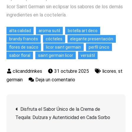
licor Saint Germain sin eclipsar los sabores de los demás
ingredientes en la coctelería.
alta calidad
aroma sutil
botella art deco
brandy francés
cócteles
elegante presentación
flores de saúco
licor saint germain
perfil único
sabor floral
saint germain licor
versátil
31 octubre 2025
licores
,
st
en
germain
Deja un comentario
Descubre
la
Navegación
Elegancia
Disfruta el Sabor Único de la Crema de
Floral
Tequila: Dulzura y Autenticidad en Cada Sorbo
de
del
Licor