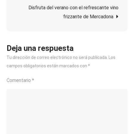
las
Disfruta del verano con el refrescante vino
entradas
opciones
frizzante de Mercadona
de
whisky
sin
alcohol
Deja una respuesta
Tu dirección de correo electrónico no será publicada.
Los
campos obligatorios están marcados con
*
Comentario
*