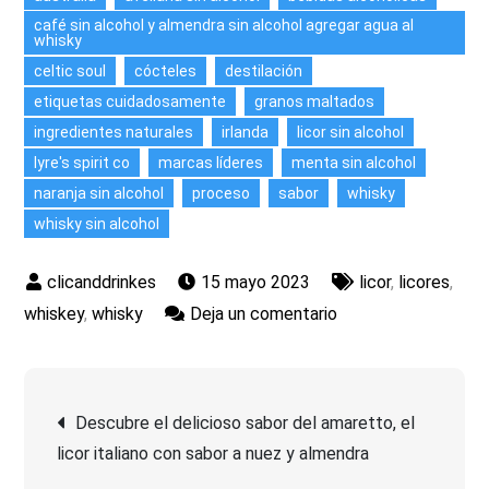
café sin alcohol y almendra sin alcohol agregar agua al
whisky
celtic soul
cócteles
destilación
etiquetas cuidadosamente
granos maltados
ingredientes naturales
irlanda
licor sin alcohol
lyre's spirit co
marcas líderes
menta sin alcohol
naranja sin alcohol
proceso
sabor
whisky
whisky sin alcohol
15 mayo 2023
licor
,
licores
,
en
whiskey
,
whisky
Deja un comentario
Disfruta
del
Navegación
sabor
Descubre el delicioso sabor del amaretto, el
auténtico:
licor italiano con sabor a nuez y almendra
de
Descubre