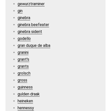
gewurztraminer
gin
ginebra
ginebra beefeater
ginebra siderit
godello
gran duque de alba
granini
grant's
grants
grolsch
gross
guinness
gulden draak
heineken
hennessy