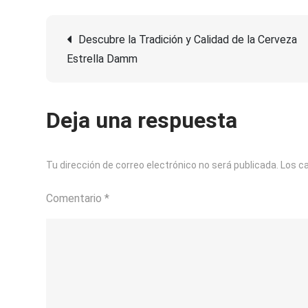
Navegación
Descubre la Tradición y Calidad de la Cerveza
Estrella Damm
de
entradas
Deja una respuesta
Tu dirección de correo electrónico no será publicada.
Los c
Comentario
*