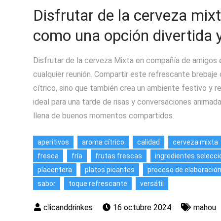
Disfrutar de la cerveza mi
como una opción divertida y
Disfrutar de la cerveza Mixta en compañía de amigos e
cualquier reunión. Compartir este refrescante brebaje 
cítrico, sino que también crea un ambiente festivo y 
ideal para una tarde de risas y conversaciones animad
llena de buenos momentos compartidos.
aperitivos
aroma cítrico
calidad
cerveza mixta
fresca
fría
frutas frescas
ingredientes selecc
placentera
platos picantes
proceso de elaboració
sabor
toque refrescante
versátil
16 octubre 2024
mahou