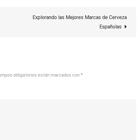
el
Refrescante
Explorando las Mejores Marcas de Cerveza
Sabor
Españolas
de
Mixta
Cerveza
ampos obligatorios están marcados con
*