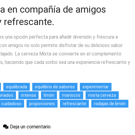
xta en compañía de amigos
 refrescante.
s una opción perfecta para añadir diversión y frescura a
con amigos no solo permite disfrutar de su delicioso sabor
relajado. La cerveza Mixta se convierte en el complemento
as, haciendo que cada sorbo sea una experiencia refrescante y
equilibrada
equilibrio de sabores
experimentar
ionados
intensa
limón
mariscos
mixta cerveza
n cuidadoso
proporciones
refrescante
rodajas de limón
en
Deja un comentario
Descubre