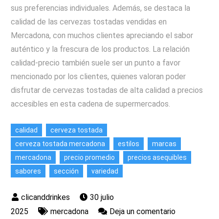
sus preferencias individuales. Además, se destaca la
calidad de las cervezas tostadas vendidas en
Mercadona, con muchos clientes apreciando el sabor
auténtico y la frescura de los productos. La relación
calidad-precio también suele ser un punto a favor
mencionado por los clientes, quienes valoran poder
disfrutar de cervezas tostadas de alta calidad a precios
accesibles en esta cadena de supermercados.
calidad
cerveza tostada
cerveza tostada mercadona
estilos
marcas
mercadona
precio promedio
precios asequibles
sabores
sección
variedad
30 julio
en
2025
mercadona
Deja un comentario