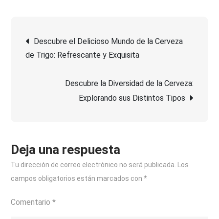
Descubre
la
Navegación
Variedad
Descubre el Delicioso Mundo de la Cerveza
de
de Trigo: Refrescante y Exquisita
de
Cerveza
Tostada
Descubre la Diversidad de la Cerveza:
entradas
en
Explorando sus Distintos Tipos
Mercadona:
Una
Experiencia
Sensorial
Deja una respuesta
Imperdible
Tu dirección de correo electrónico no será publicada.
Los
campos obligatorios están marcados con
*
Comentario
*