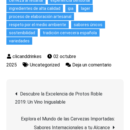
cerveza artesanal
experiencia sensorial
ingredientes de alta calidad
ipa
lager
proceso de elaboración artesanal
respeto por el medio ambiente
sabores únicos
sostenibilidad
tradición cervecera española
variedades
02 octubre
en
2025
Uncategorized
Deja un comentario
Descubr
la
Navegación
Tradición
Descubre la Excelencia de Protos Roble
Cervecer
2019: Un Vino Inigualable
de
de
1270
Explora el Mundo de las Cervezas Importadas:
entradas
Cerveza
Sabores Internacionales a tu Alcance
en