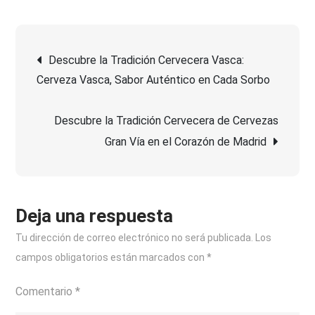
Descubr
el
Navegación
Mundo
Descubre la Tradición Cervecera Vasca:
de
Cerveza Vasca, Sabor Auténtico en Cada Sorbo
de
las
Cerveza
Descubre la Tradición Cervecera de Cervezas
entradas
Especial
Gran Vía en el Corazón de Madrid
Una
Experien
Única
para
Deja una respuesta
tu
Tu dirección de correo electrónico no será publicada.
Los
Paladar
campos obligatorios están marcados con
*
Comentario
*