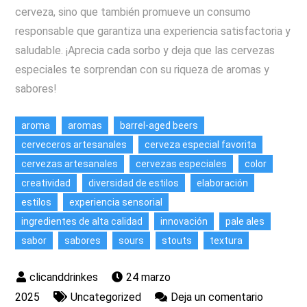
cerveza, sino que también promueve un consumo
responsable que garantiza una experiencia satisfactoria y
saludable. ¡Aprecia cada sorbo y deja que las cervezas
especiales te sorprendan con su riqueza de aromas y
sabores!
aroma
aromas
barrel-aged beers
cerveceros artesanales
cerveza especial favorita
cervezas artesanales
cervezas especiales
color
creatividad
diversidad de estilos
elaboración
estilos
experiencia sensorial
ingredientes de alta calidad
innovación
pale ales
sabor
sabores
sours
stouts
textura
24 marzo
en
2025
Uncategorized
Deja un comentario