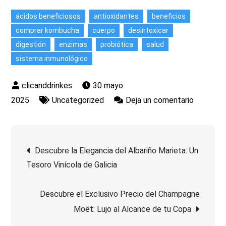
ácidos beneficiosos
antioxidantes
beneficios
comprar kombucha
cuerpo
desintoxicar
digestión
enzimas
probiótica
salud
sistema inmunológico
30 mayo
en
2025
Uncategorized
Deja un comentario
Descubr
dónde
Navegación
comprar
Descubre la Elegancia del Albariño Marieta: Un
kombuch
Tesoro Vinícola de Galicia
de
de
calidad
Descubre el Exclusivo Precio del Champagne
entradas
para
Moët: Lujo al Alcance de tu Copa
disfrutar