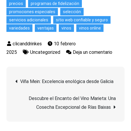
precios
programas de fidelización
promociones especiales
selección
servicios adicionales
sitio web confiable y seguro
variedades
ventajas
vinos
vinos online
10 febrero
en
2025
Uncategorized
Deja un comentario
Descubr
el
Navegación
Fascinan
Viña Mein: Excelencia enológica desde Galicia
Mundo
de
de
Descubre el Encanto del Vino Marieta: Una
los
entradas
Cosecha Excepcional de Rías Baixas
Vinos
Online