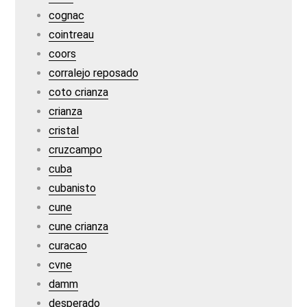
cognac
cointreau
coors
corralejo reposado
coto crianza
crianza
cristal
cruzcampo
cuba
cubanisto
cune
cune crianza
curacao
cvne
damm
desperado