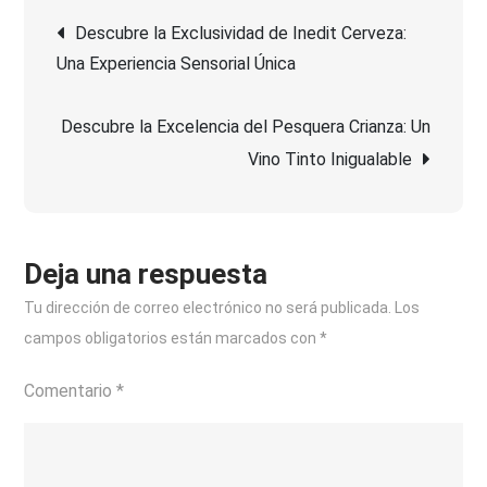
Navegación
Excelencia
Descubre la Exclusividad de Inedit Cerveza:
de
Una Experiencia Sensorial Única
de
Azpilicueta
Crianza:
Descubre la Excelencia del Pesquera Crianza: Un
entradas
Tradición
Vino Tinto Inigualable
en
Cada
Sorbo
Deja una respuesta
Tu dirección de correo electrónico no será publicada.
Los
campos obligatorios están marcados con
*
Comentario
*