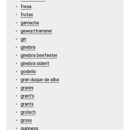
fresa
frutas
garnacha
gewurztraminer
gin
ginebra
ginebra beefeater
ginebra siderit
godello
gran duque de alba
granini
grant's
grants
grolsch
gross
guinness