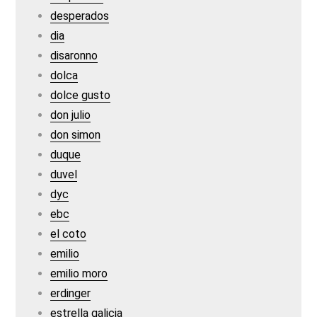
desperados
dia
disaronno
dolca
dolce gusto
don julio
don simon
duque
duvel
dyc
ebc
el coto
emilio
emilio moro
erdinger
estrella galicia