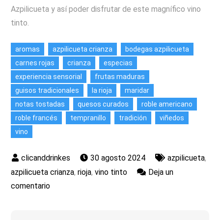
Azpilicueta y así poder disfrutar de este magnífico vino
tinto.
aromas
azpilicueta crianza
bodegas azpilicueta
carnes rojas
crianza
especias
experiencia sensorial
frutas maduras
guisos tradicionales
la rioja
maridar
notas tostadas
quesos curados
roble americano
roble francés
tempranillo
tradición
viñedos
vino
30 agosto 2024
azpilicueta
,
azpilicueta crianza
,
rioja
,
vino tinto
Deja un
en
comentario
Disfruta
la