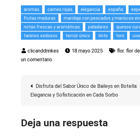
aromas
carnes rojas
elegancia
españa
esp
frutas maduras
maridaje con pescados y mariscos e
notas frescas y aromáticas
paladares
quesos cur
taninos sedosos
terroir único
tinto
toro
uva
18 mayo 2025
flor
,
flor d
en
un comentario
Descubre
la
Navegación
Elegancia
Disfruta del Sabor Único de Baileys en Botella:
de
Elegancia y Sofisticación en Cada Sorbo
de
Flor
de
entradas
Deja una respuesta
Vetus:
Un
Tesoro