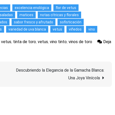
ecias
excelencia enológica
flor de vetus
nsaladas
matices
notas cítricas y florales
ados
sabor fresco y afrutado
sofisticación
s
variedad de uva blanca
vetus
viñedos
vino
e vetus
,
tinta de toro
,
vetus
,
vino tinto
,
vinos de toro
Deja
Descubriendo la Elegancia de la Garnacha Blanca:
Una Joya Vinícola