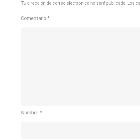
Tu dirección de correo electrónico no será publicada.
Los c
en
Cada
Comentario
*
Copa
Nombre
*