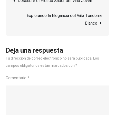
Descubre el Fresco Sabor del Vino Joven
de
de
Viña
Explorando la Elegancia del Viña Tondonia
Pomal
entradas
Blanco
Crianza:
Tradición
y
Calidad
Deja una respuesta
en
Tu dirección de correo electrónico no será publicada.
Los
Cada
campos obligatorios están marcados con
*
Sorbo
Comentario
*