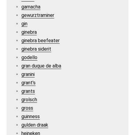
garnacha
gewurztraminer
gin
ginebra
ginebra beefeater
ginebra siderit
godello
gran duque de alba
granini
grant's
grants
grolsch
gross
guinness
gulden draak
heineken