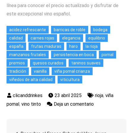
línea para conocer el precio actualizado y disfrutar de
este excepcional vino español.
acidez refrescante
barricas de roble
bodega
calidad
carnes rojas
elegancia
equilibrio
españa
frutas maduras
haro
la rioja
manzanos frutales
persistencia en boca
pomal
premios
quesos curados
taninos suaves
tradición
vainilla
viña pomal crianza
viñedos de alta calidad
viticultura
23 abril 2025
rioja
,
viña
en
pomal
,
vino tinto
Deja un comentario
Descubre
la
Navegación
Excelencia