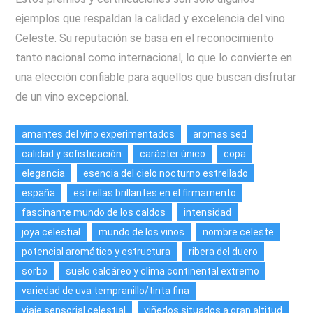
ejemplos que respaldan la calidad y excelencia del vino
Celeste. Su reputación se basa en el reconocimiento
tanto nacional como internacional, lo que lo convierte en
una elección confiable para aquellos que buscan disfrutar
de un vino excepcional.
amantes del vino experimentados
aromas sed
calidad y sofisticación
carácter único
copa
elegancia
esencia del cielo nocturno estrellado
españa
estrellas brillantes en el firmamento
fascinante mundo de los caldos
intensidad
joya celestial
mundo de los vinos
nombre celeste
potencial aromático y estructura
ribera del duero
sorbo
suelo calcáreo y clima continental extremo
variedad de uva tempranillo/tinta fina
viaje sensorial celestial
viñedos situados a gran altitud