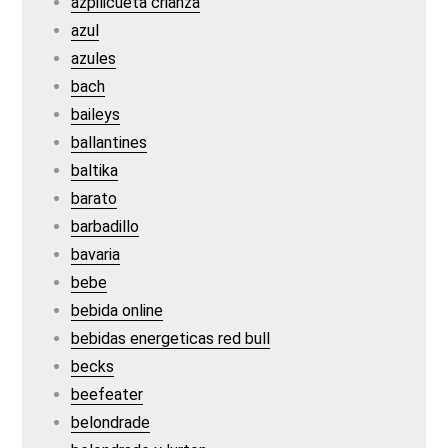
azpilicueta crianza
azul
azules
bach
baileys
ballantines
baltika
barato
barbadillo
bavaria
bebe
bebida online
bebidas energeticas red bull
becks
beefeater
belondrade