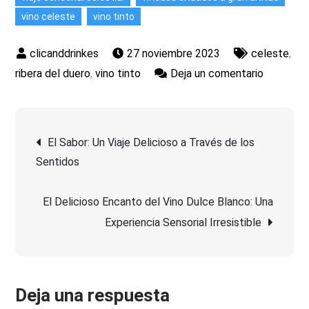
vino celeste
vino tinto
27 noviembre 2023
celeste
,
en
ribera del duero
,
vino tinto
Deja un comentario
Vino
Celeste:
Navegación
Una
El Sabor: Un Viaje Delicioso a Través de los
joya
Sentidos
de
celestial
que
El Delicioso Encanto del Vino Dulce Blanco: Una
entradas
deslumbr
Experiencia Sensorial Irresistible
en
cada
copa
Deja una respuesta