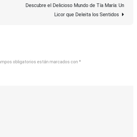
Excelencia:
Descubre el Delicioso Mundo de Tía María: Un
Descubre
Licor que Deleita los Sentidos
el
Vino
Laya,
una
Joya
ampos obligatorios están marcados con
*
Vinícola