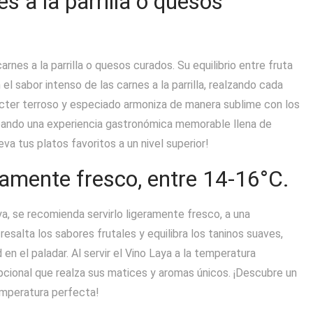
s a la parrilla o quesos
rnes a la parrilla o quesos curados. Su equilibrio entre fruta
 sabor intenso de las carnes a la parrilla, realzando cada
cter terroso y especiado armoniza de manera sublime con los
reando una experiencia gastronómica memorable llena de
a tus platos favoritos a un nivel superior!
ramente fresco, entre 14-16°C.
ya, se recomienda servirlo ligeramente fresco, a una
esalta los sabores frutales y equilibra los taninos suaves,
en el paladar. Al servir el Vino Laya a la temperatura
pcional que realza sus matices y aromas únicos. ¡Descubre un
temperatura perfecta!