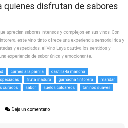
a quienes disfrutan de sabores
que aprecian sabores intensos y complejos en sus vinos. Con
torera, este vino tinto ofrece una experiencia sensorial rica y
tadas y especiadas, el Vino Laya cautiva los sentidos y
 una experiencia de sabor única y emocionante.
ad
carnes a la parrilla
castilla-la mancha
speciadas
fruta madura
garnacha tintorera
maridar
s curados
sabor
suelos calcáreos
taninos suaves
en
Deja un comentario
Saborea
la