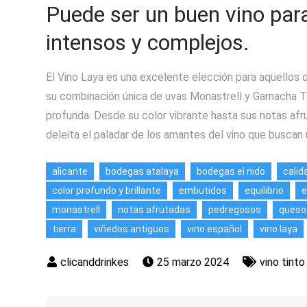
Puede ser un buen vino par
intensos y complejos.
El Vino Laya es una excelente elección para aquellos 
su combinación única de uvas Monastrell y Garnacha Tin
profunda. Desde su color vibrante hasta sus notas afru
deleita el paladar de los amantes del vino que buscan
alicante
bodegas atalaya
bodegas el nido
calid
color profundo y brillante
embutidos
equilibrio
e
monastrell
notas afrutadas
pedregosos
queso
tierra
viñedos antiguos
vino español
vino laya
25 marzo 2024
vino tinto