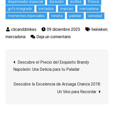
dispensador especial
duración
estilos
fresca
grifo integrado
invitados
marcas
mercadona
momentos especiales
nevera
paladar
variedad
09 diciembre 2025
heineken
,
en
mercadona
Deja un comentario
Barril
de
Navegación
cerveza
Descubre el Precio del Exquisito Brandy
de
Napoleón: Una Delicia para tu Paladar
de
5
litros:
Descubre la Excelencia de Arzuaga Crianza 2018:
entradas
Disfruta
Un Vino para Recordar
la
variedad
en