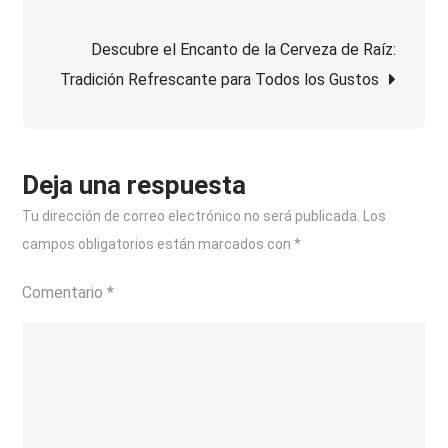
de
Arzuaga
Crianza
Descubre el Encanto de la Cerveza de Raíz:
entradas
2018:
Tradición Refrescante para Todos los Gustos
Un
Vino
para
Recordar
Deja una respuesta
Tu dirección de correo electrónico no será publicada.
Los
campos obligatorios están marcados con
*
Comentario
*