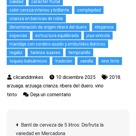
calidad
carácter frutal
color cereza intenso y brillante
complejidad
crianza en barricas de roble
denominación de origen ribera del duero
elegancia
especias
estructura equilibrada
joya vinícola
maridaje con cordero asado y embutidos ibéricos
regaliz
taninos suaves
tempranillo
toques balsámicos
tradición
vainilla
vino tinto
10 diciembre 2025
2018
,
arzuaga
,
arzuaga crianza
,
ribera del duero
,
vino
en
tinto
Deja un comentario
Descubre
la
Navegación
Excelencia
Barril de cerveza de 5 litros: Disfruta la
de
variedad en Mercadona